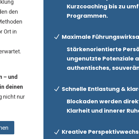
cklung
Kurzcoaching bis zu um
nden den
Programmen.
 Methoden
 Ort in
Maximale Führungswirks
N
Stärkenorientierte Persö
erwartet.
ungenutzte Potenziale a
authentisches, souverä
n – und
 in deinen
Schnelle Entlastung & kl
N
 nicht nur
Blockaden werden direkt
Klarheit und innerer Ru
hen
Kreative Perspektivwech
N