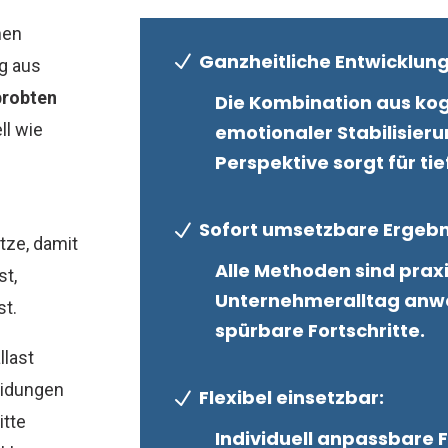
nen
Ganzheitliche Entwicklung
N
ng aus
probten
Die Kombination aus kogn
ll wie
emotionaler Stabilisier
Perspektive sorgt für t
Sofort umsetzbare Ergebn
N
tze, damit
Alle Methoden sind prax
st,
Unternehmeralltag anwe
st.
spürbare Fortschritte.
llast
eidungen
Flexibel einsetzbar:
N
itte
Individuell anpassbare