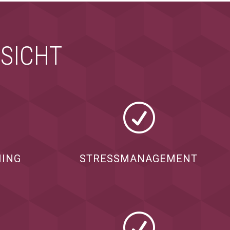
RSICHT
R
HING
STRESSMANAGEMENT
R