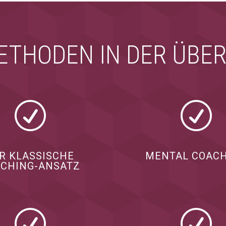
ETHODEN IN DER ÜBE
R
R
R KLASSISCHE
MENTAL COAC
CHING-ANSATZ
R
R