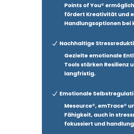
Points of You® ermöglich
fördert Kreativität und 
Handlungsoptionen bei
Nachhaltige Stressredukt
N
Gezielte emotionale Ent
Tools stärken Resilienz 
langfristig.
Emotionale Selbstregulat
N
Mesource®, emTrace® un
Fähigkeit, auch in stres
fokussiert und handlung