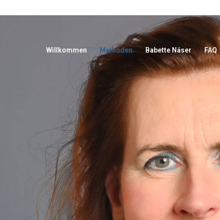
Willkommen
Methoden
Babette Näser
FAQ