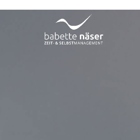
02324 6857115
kontakt@naeserconsulting.de