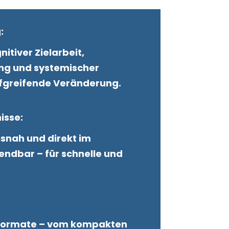
:
itiver Zielarbeit,
ung und systemischer
iefgreifende Veränderung.
isse:
isnah und direkt im
ndbar – für schnelle und
 Formate – vom kompakten