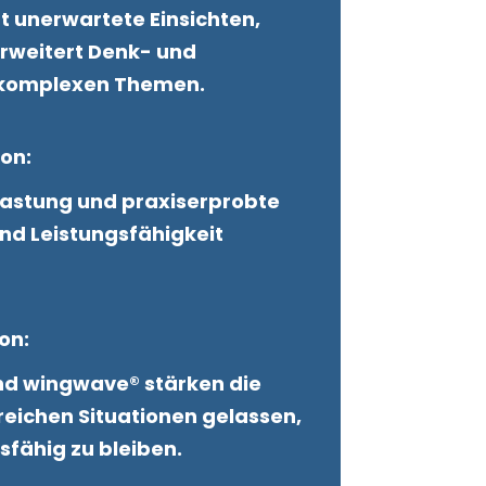
t unerwartete Einsichten,
erweitert Denk- und
 komplexen Themen.
ion:
lastung und praxiserprobte
und Leistungsfähigkeit
ion:
d wingwave® stärken die
sreichen Situationen gelassen,
sfähig zu bleiben.